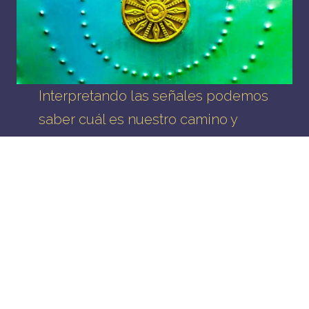
Interpretando las señales podemos
saber cuál es nuestro camino y
sentirnos más felices llenando
nuestra vida de conocimiento
dándole un porqué y un para qué.
Eso nos motiva, vivimos la vida con
entusiasmo y vivimos el presente
sabiendo que cada experiencia es
un medio de aprendizaje. Te
sientes conectado con algo más