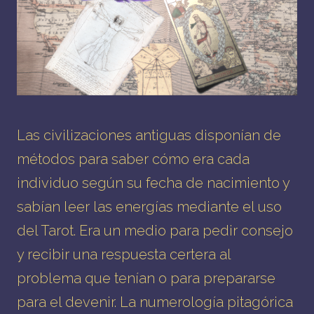
Las civilizaciones antiguas disponían de
métodos para saber cómo era cada
individuo según su fecha de nacimiento y
sabían leer las energías mediante el uso
del Tarot. Era un medio para pedir consejo
y recibir una respuesta certera al
problema que tenían o para prepararse
para el devenir. La numerología pitagórica