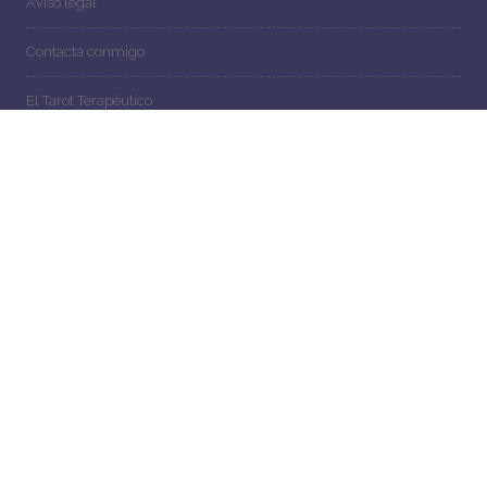
Aviso legal
Contacta conmigo
El Tarot Terapéutico
Inicio
Los Arcanos
Arcano XIII
L'Amoureux, Los Enamorados
L'Empereur, El Emperador
L'Hermite, El Ermitaño
L'Impératrice, La Emperatriz
La Force, La Fuerza