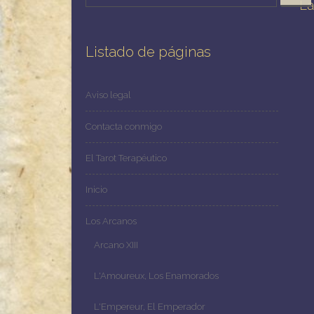
La
Listado de páginas
Aviso legal
Contacta conmigo
El Tarot Terapéutico
Inicio
Los Arcanos
Arcano XIII
L'Amoureux, Los Enamorados
L'Empereur, El Emperador