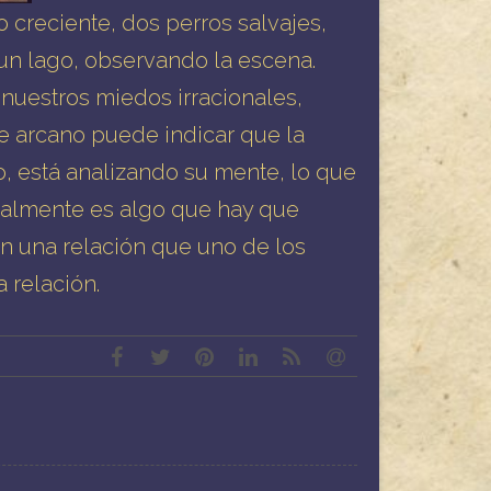
o creciente, dos perros salvajes,
un lago, observando la escena.
 nuestros miedos irracionales,
te arcano puede indicar que la
 está analizando su mente, lo que
rmalmente es algo que hay que
n una relación que uno de los
 relación.