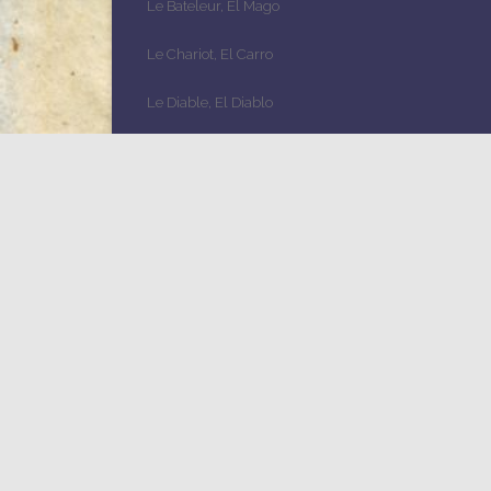
Le Bateleur, El Mago
Le Chariot, El Carro
Le Diable, El Diablo
Le Jugement, El Juicio
Le Mat, El Loco
Le Monde, el Mundo
Le Pape, El Papa
Le Pendu, El Colgado
Le Soleil, El Sol
Le Toille, La Estrella