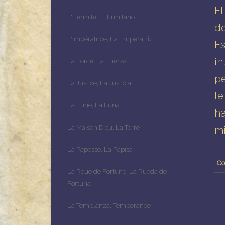
El
L'Hermite, El Ermitaño
do
L'Impératrice, La Emperatriz
Es
in
La Force, La Fuerza
pe
La Justice, La Justicia
le
La Lune, La Luna
ha
La Maison Dieu, La Torre
mi
La Papesse, La Papisa
Co
La Roue de Fortune, La Rueda de
Fortuna
La Templanza, Temperance